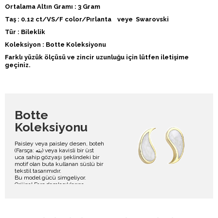
Ortalama Altın Gramı : 3 Gram
Taş : 0.12 ct/VS/F color/Pırlanta veye Swarovski
Tür : Bileklik
Koleksiyon : Botte Koleksiyonu
Farklı yüzük ölçüsü ve zincir uzunluğu için lütfen iletişime
geçiniz.
Botte
Koleksiyonu
Paisley veya paisley desen, boteh
(Farsça: بته) veya kavisli bir üst
uca sahip gözyaşı şeklindeki bir
motif olan buta kullanan süslü bir
tekstil tasarımıdır.
Bu model gücü simgeliyor.
Orijinal Fars damlacıklarına
benzeyen motifin - boteh veya
buta - bir Zerdüşt yaşam ve
sonsuzluk sembolü olan selvi
ağacıyla birleştirilmiş bir çiçek