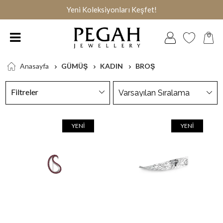
Yeni Koleksiyonları Keşfet!
0
Anasayfa
GÜMÜŞ
KADIN
BROŞ
Filtreler
YENI
YENI