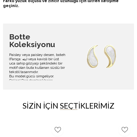
Farklı yüzük ölçüsü ve zincir uzunluğu için lütfen iletişime
geçiniz.
Botte
Koleksiyonu
Paisley veya paisley desen, boteh
(Farsça: بته) veya kavisli bir üst
uca sahip gözyaşı şeklindeki bir
motif olan buta kullanan süslü bir
tekstil tasarımıdır.
Bu model gücü simgeliyor.
Orijinal Fars damlacıklarına
benzeyen motifin - boteh veya
buta - bir Zerdüşt yaşam ve
sonsuzluk sembolü olan selvi
ağacıyla birleştirilmiş bir çiçek
spreyinin bir temsili olduğu
SIZIN İÇIN SEÇTIKLERIMIZ
düşünülmektedir.